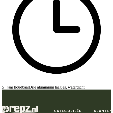
5+ jaar houdbaar
Drie aluminium laagjes, waterdicht
CATEGORIEËN
KLANTEN