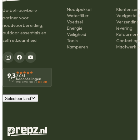
Noodpakket
Klantenserv
Uw betrouwbare
Waterfilter
Veelgestel
partner voor
Voedsel
Verzending
noodvoorbereiding,
Energie
levering
outdoor essentials en
Veiligheid
Retournere
zelfredzaamheid.
Tools
Contact o
Kamperen
Maatwerk o
9,3
2.061
beoordelingen
/10
WEBWINKEL
KEUR
Selecteer land