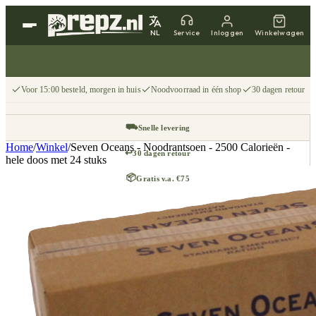
NL
Service
Inloggen
Winkelwagen
Voor 15:00 besteld, morgen in huis
Noodvoorraad in één shop
30 dagen retour
⛟
Snelle levering
Home
/
Winkel
/
Seven Oceans - Noodrantsoen - 2500 Calorieën -
↩
30 dagen retour
hele doos met 24 stuks
📦
Gratis v.a. €75