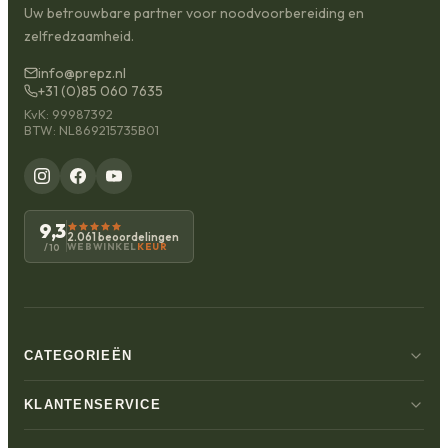
Uw betrouwbare partner voor noodvoorbereiding en
zelfredzaamheid.
info@prepz.nl
+31 (0)85 060 7635
KvK: 99987392
BTW: NL869215735B01
9,3
2.061 beoordelingen
WEBWINKEL
KEUR
/10
CATEGORIEËN
KLANTENSERVICE