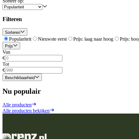
Sorteer op:
Filteren
Sorteren
Populariteit
Nieuwste eerst
Prijs: laag naar hoog
Prijs: hoo
Prijs
Van
€
Tot
€
Beschikbaarheid
Nu populair
Alle producten
Alle producten bekijken