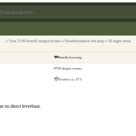
Voor 15:00 besteld, morgen in huis
Noodvoorraad in één shop
30 dagen retour
⛟
Snelle levering
↩
30 dagen retour
📦
Gratis v.a. €75
 en direct leverbaar.