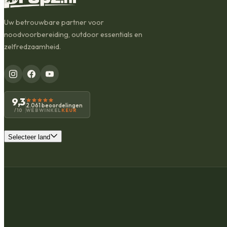
Uw betrouwbare partner voor
noodvoorbereiding, outdoor essentials en
zelfredzaamheid.
9,3
2.061 beoordelingen
WEBWINKEL
KEUR
/10
Selecteer land