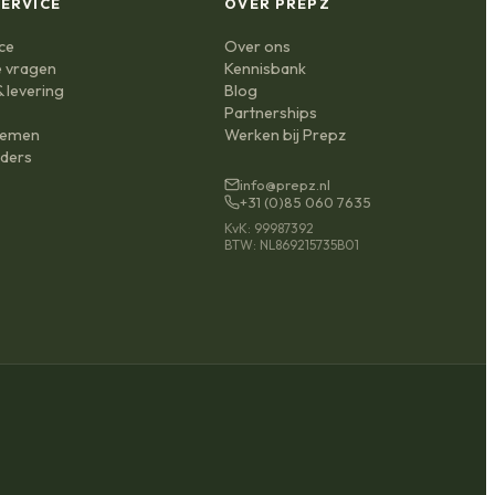
ERVICE
OVER PREPZ
ce
Over ons
e vragen
Kennisbank
 levering
Blog
n
Partnerships
nemen
Werken bij Prepz
ders
info@prepz.nl
+31 (0)85 060 7635
KvK: 99987392
BTW: NL869215735B01