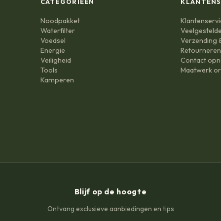
CATEGORIEËN
KLANTENS
Noodpakket
Klantenservi
Waterfilter
Veelgesteld
Voedsel
Verzending &
Energie
Retournere
Veiligheid
Contact op
Tools
Maatwerk or
Kamperen
Blijf op de hoogte
Ontvang exclusieve aanbiedingen en tips