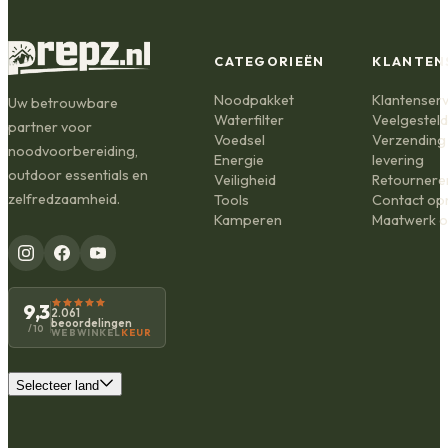
CATEGORIEËN
KLANTEN
Noodpakket
Klantenserv
Uw betrouwbare
Waterfilter
Veelgestel
partner voor
Voedsel
Verzending
noodvoorbereiding,
Energie
levering
outdoor essentials en
Veiligheid
Retournere
zelfredzaamheid.
Tools
Contact o
Kamperen
Maatwerk o
9,3
2.061
beoordelingen
/10
WEBWINKEL
KEUR
Selecteer land