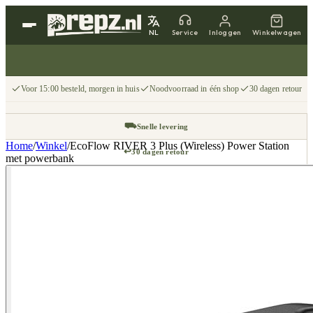
NL
Service
Inloggen
Winkelwagen
Voor 15:00 besteld, morgen in huis
Noodvoorraad in één shop
30 dagen retour
⛟
Snelle levering
Home
/
Winkel
/
EcoFlow RIVER 3 Plus (Wireless) Power Station
↩
30 dagen retour
met powerbank
📦
Gratis v.a. €75