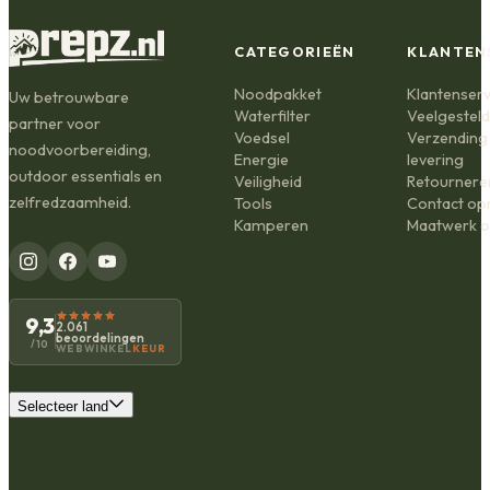
CATEGORIEËN
KLANTEN
Noodpakket
Klantenserv
Uw betrouwbare
Waterfilter
Veelgestel
partner voor
Voedsel
Verzending
noodvoorbereiding,
Energie
levering
outdoor essentials en
Veiligheid
Retournere
zelfredzaamheid.
Tools
Contact o
Kamperen
Maatwerk o
9,3
2.061
beoordelingen
/10
WEBWINKEL
KEUR
Selecteer land