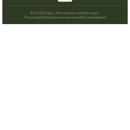
© 2025 Prepz. Alle rechten voorbehouden.
Privacybeleid
Algemene voorwaarden
Cookiebeleid