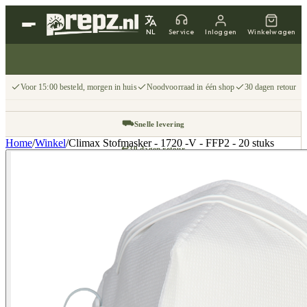
NL
Service
Inloggen
Winkelwagen
Voor 15:00 besteld, morgen in huis
Noodvoorraad in één shop
30 dagen retour
⛟
Snelle levering
Home
/
Winkel
/
Climax Stofmasker - 1720 -V - FFP2 - 20 stuks
↩
30 dagen retour
📦
Gratis v.a. €75