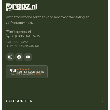
Uw betrouwbare partner voor noodvoorbereiding en
zelfredzaamheid.
info@prepz.nl
+31 (0)85 060 7635
KvK: 99987392
BTW: NL869215735B01
9,3
2.061 beoordelingen
WEBWINKEL
KEUR
/10
CATEGORIEËN