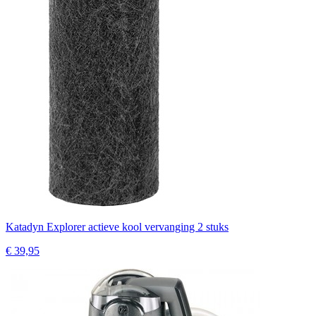
Katadyn Explorer actieve kool vervanging 2 stuks
€ 39,95