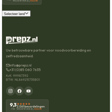
WEBWINKEL
KEUR
Selecteer land
Uw betrouwbare partner voor noodvoorbereiding en
zelfredzaamheid.
info@prepz.nl
+31 (0)85 060 7635
KvK: 99987392
BTW: NL869215735B01
9,3
2.061 beoordelingen
WEBWINKEL
KEUR
/10