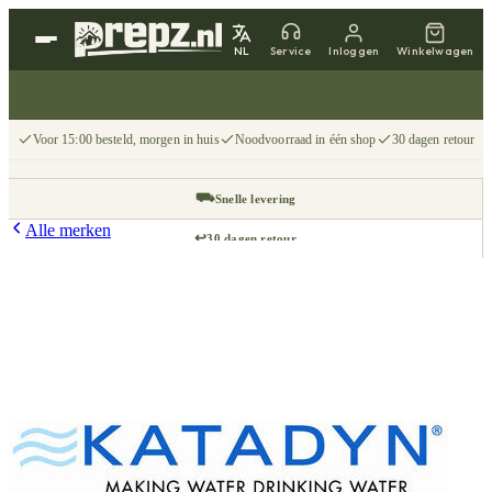
NL
Service
Inloggen
Winkelwagen
Voor 15:00 besteld, morgen in huis
Noodvoorraad in één shop
30 dagen retour
⛟
Snelle levering
Alle merken
↩
30 dagen retour
📦
Gratis v.a. €75