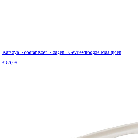
Katadyn Noodrantsoen 7 dagen - Gevriesdroogde Maaltijden
€ 89,95