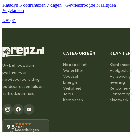
Katadyn Noodrantsoen 7 dagen - Gevriesdroogde Maaltijden -
Vegetarisch
€ 89,95
CATEGORIEËN
KLANTEN
Noodpakket
Klantenserv
Uw betrouwbare
Waterfilter
Veelgestel
partner voor
Voedsel
Verzending
noodvoorbereiding,
Energie
levering
outdoor essentials en
Veiligheid
Retournere
zelfredzaamheid.
Tools
Contact o
Kamperen
Maatwerk o
9,3
2.061
beoordelingen
/10