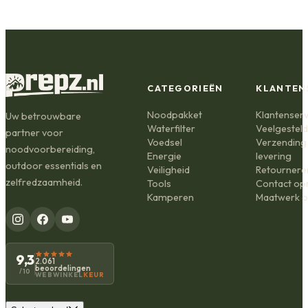
CATEGORIEËN
KLANTEN
Noodpakket
Klantenserv
Uw betrouwbare
Waterfilter
Veelgestel
partner voor
Voedsel
Verzending
noodvoorbereiding,
Energie
levering
outdoor essentials en
Veiligheid
Retournere
zelfredzaamheid.
Tools
Contact o
Kamperen
Maatwerk o
9,3
2.061
beoordelingen
/10
WEBWINKEL
KEUR