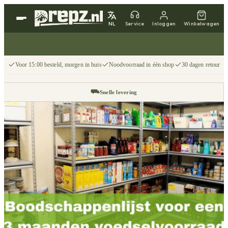
NL
Service
Inloggen
Winkelwagen
Voor 15:00 besteld, morgen in huis
Noodvoorraad in één shop
30 dagen retour
⛟
Snelle levering
↩
30 dagen retour
📦
Gratis v.a. €75