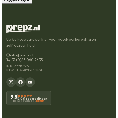
Selecteer land
Uw betrouwbare partner voor noodvoorbereiding en
zelfredzaamheid.
info@prepz.nl
+31 (0)85 060 7635
KvK: 99987392
BTW: NL869215735B01
9,3
2.061 beoordelingen
WEBWINKEL
KEUR
/10