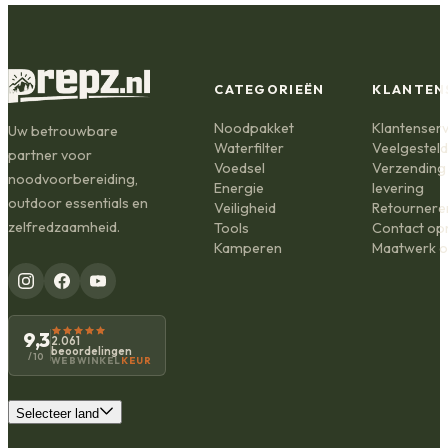
CATEGORIEËN
KLANTEN
Noodpakket
Klantenserv
Uw betrouwbare
Waterfilter
Veelgestel
partner voor
Voedsel
Verzending
noodvoorbereiding,
Energie
levering
outdoor essentials en
Veiligheid
Retournere
zelfredzaamheid.
Tools
Contact o
Kamperen
Maatwerk o
9,3
2.061
beoordelingen
/10
WEBWINKEL
KEUR
Selecteer land