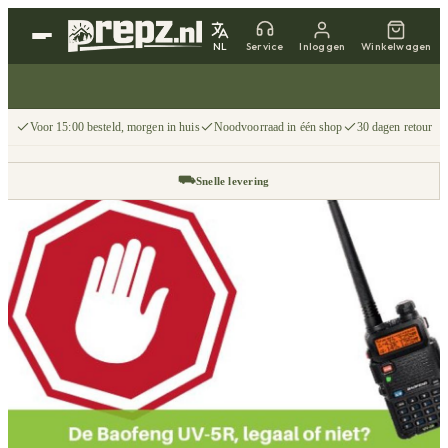
NL
Service
Inloggen
Winkelwagen
Voor 15:00 besteld, morgen in huis
Noodvoorraad in één shop
30 dagen retour
⛟
Snelle levering
↩
30 dagen retour
📦
Gratis v.a. €75