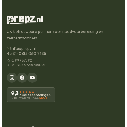
Uw betrouwbare partner voor noodvoorbereiding en
zelfredzaamheid.
info@prepz.nl
+31 (0)85 060 7635
KvK: 99987392
BTW: NL869215735B01
9,3
2.061 beoordelingen
WEBWINKEL
KEUR
/10