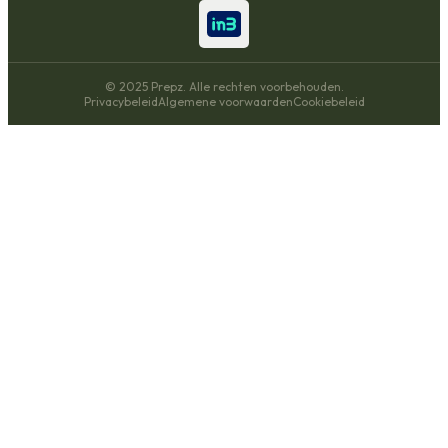
© 2025 Prepz. Alle rechten voorbehouden.
Privacybeleid
Algemene voorwaarden
Cookiebeleid