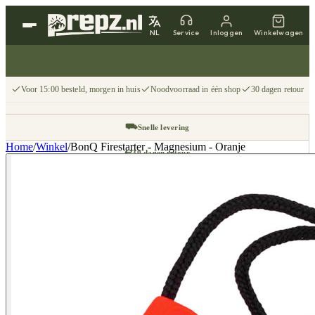
NL
Service
Inloggen
Winkelwagen
Voor 15:00 besteld, morgen in huis
Noodvoorraad in één shop
30 dagen retour
⛟
Snelle levering
Home
/
Winkel
/
BonQ Firestarter - Magnesium - Oranje
↩
30 dagen retour
📦
Gratis v.a. €75