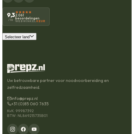
9,3
2.061
beoordelingen
/10
WEBWINKEL
KEUR
Selecteer land
Uw betrouwbare partner voor noodvoorbereiding en
zelfredzaamheid.
info@prepz.nl
+31 (0)85 060 7635
KvK: 99987392
BTW: NL869215735B01