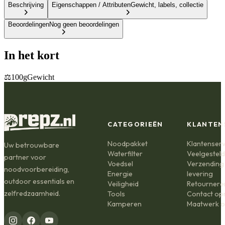
Beschrijving
Eigenschappen / Attributen
Gewicht, labels, collectie
Beoordelingen
Nog geen beoordelingen
In het kort
⚖️
100g
Gewicht
CATEGORIEËN
KLANTEN
Noodpakket
Klantenserv
Uw betrouwbare
Waterfilter
Veelgestel
partner voor
Voedsel
Verzending
noodvoorbereiding,
Energie
levering
outdoor essentials en
Veiligheid
Retournere
zelfredzaamheid.
Tools
Contact o
Kamperen
Maatwerk o