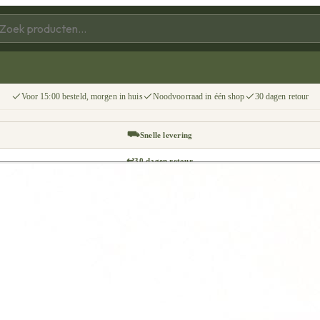
Voor 15:00 besteld, morgen in huis
Noodvoorraad in één shop
30 dagen retour
⛟
Snelle levering
↩
30 dagen retour
📦
Gratis v.a. €75